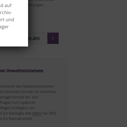
ad auf
bei Bildungseinrichtungen.
rchiv-
ert und
lager
25.01.2013
schen Umweltministeriums
ertreter des Niedersächsischen
die Infostelle Konrad. Im Anschluss
tanlage Konrad ein. Von
 Fragen zum späteren
ftigen Endlagers, zur
d zur Geologie. Das
NMU
hat 2002
ss
für Konrad erteilt.