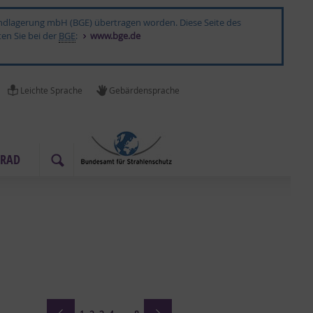
 Endlagerung mbH (BGE) übertragen worden. Diese Seite des
ten Sie bei der
BGE
:
www.bge.de
Leich­te Spra­che
Ge­bär­den­spra­che
­RAD