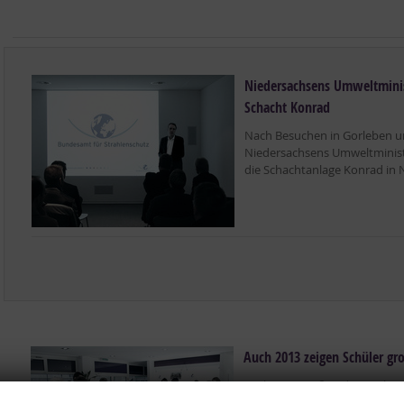
Niedersachsens Umweltminis
Schacht Konrad
Nach Besuchen in Gorleben un
Niedersachsens Umweltminist
die Schachtanlage Konrad in 
Auch 2013 zeigen Schüler gr
Auch 2013 stoßen das geplan
Infozentrum in der Chemnitzer