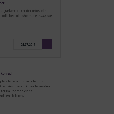
her
r Junkert, Leiter der Infostelle
 Holle bei Hildesheim die 20.000ste
25.07.2012
t Konrad
platz lauern Stolperfallen und
letzen. Aus diesem Grunde werden
eiter im Rahmen eines
d sensibilisiert.