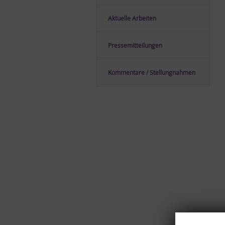
Ak­tu­el­le Ar­bei­ten
Pres­se­mit­tei­lun­gen
Kom­men­ta­re / Stel­lung­nah­men