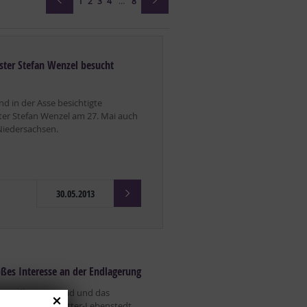
1
2
3
4
…
8
ter Stefan Wenzel besucht
d in der Asse besichtigte
er Stefan Wenzel am 27. Mai auch
Niedersachsen.
30.05.2013
oßes Interesse an der Endlagerung
te Endlager Konrad und das
 Straße in Salzgitter-Lebenstedt