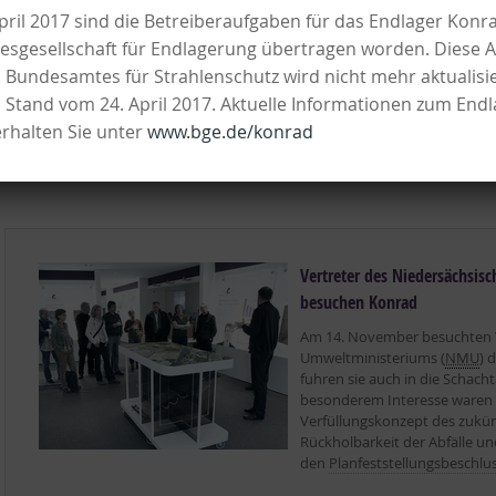
pril 2017 sind die Betreiberaufgaben für das Endlager Konr
auf ungebrochenes Interesse 
esgesellschaft für Endlagerung übertragen worden. Diese A
s Bundesamtes für Strahlenschutz wird nicht mehr aktualisi
n Stand vom 24. April 2017. Aktuelle Informationen zum End
rhalten Sie unter
www.bge.de/konrad
Vertreter des Niedersächsi
besuchen Konrad
Am 14. November besuchten V
Umweltministeriums (
NMU
) 
fuhren sie auch in die Schach
besonderem Interesse waren
Verfüllungskonzept des zukün
Rückholbarkeit der Abfälle un
den
Planfeststellungsbeschlu