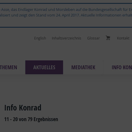
ge Asse, das Endlager Konrad und Morsleben auf die Bundesgesellschaft für
isiert und zeigt den Stand vom 24. April 2017. Aktuelle Informationen erhal
English
In­halts­ver­zeich­nis
Glossar
Kon­takt
THE­MEN
AK­TU­EL­LES
ME­DIA­THEK
IN­FO KON
Info Konrad
11 - 20 von 79 Ergebnissen