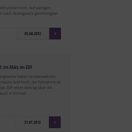
 gedruckter Form. Auf wenigen
sten nach Atomgesetz genehmigten
05.04.2012
: Im März im ZDF
Bergwerke haben Grubenwehren.
leute sind hoch, die Teilnahme ist
 das ZDF einen Beitrag über die
auch in Konrad.
31.01.2012