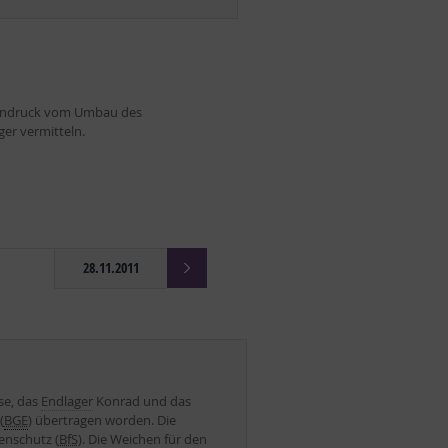
Eindruck vom Umbau des
er vermitteln.
28.11.2011
se, das
Endlager
Konrad und das
(
BGE
) übertragen worden. Die
lenschutz
(
BfS
). Die Weichen für den