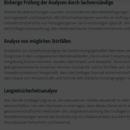
Bisherige Prüfung der Analysen durch Sachverständige
Mittels Modellrechnungen wurden verschiedenste Betriebsbedingungen 
durchgespielt und bewertet. Alle Sicherheitsanalysen wurden im Auftrag
Umweltministeriums von hinzugezogenen Sachverständigen geprüft. Die 
die Endlagerüberwachung, das niedersächsische Umweltministerium und 
Analyse von möglichen Störfällen
Zusätzlich zur
Sicherheitsanalyse
des bestimmungsgemäßen Betriebes 
Ereignisse in den vorgesehenen Betriebsabläufen, die zu einer
Freisetzun
Umgebung führen könnten, wurden identifiziert und bewertet. Technisc
gebirgsmechanische Ursachen können Gründe für solche Störfälle sein. D
Umweltministerium festgestellt, dass das
Endlager
Konrad sicherheitstech
dem Stand von Wissenschaft und Technik erforderliche Vorsorge gegen Sc
Langzeitsicherheitsanalyse
Das Ziel der
Endlagerung
ist es, die radioaktiven Abfälle dauerhaft in tie
einzuschließen. Um den Nachweis zu erbringen, dass dieses Ziel erreicht w
geowissenschaftlicher Methoden die Langzeitentwicklung des Endlagers K
Modellrechnungen wurde die Ausbreitung von Radionukliden aus dem
E
Grundwasser betrachtet und bewertet.