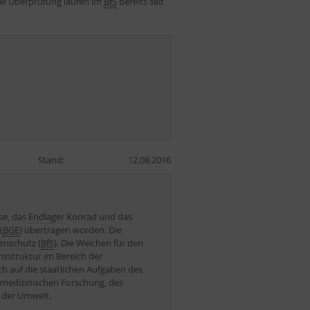
die Überprüfung laufen im
BfS
bereits seit
Stand:
12.08.2016
se, das
Endlager
Konrad und das
(
BGE
) übertragen worden. Die
lenschutz
(
BfS
). Die Weichen für den
nsstruktur im Bereich der
ch auf die staatlichen Aufgaben des
r medizinischen Forschung, des
 der Umwelt.