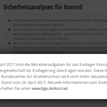
Sicherheitsanalysen für Konrad
Im Rahmen des Planfeststellungsverfahrens wurden für das
Endla
Sicherheitsbetrachtungen angestellt.
Sie bestimmen Anforderungen an die technischen Systeme und K
die endzulagernden
Abfallgebinde
- und sind verbindlich, um den 
mögliche Auswirkungen zu minimieren.
Bevor Schacht Konrad als
Endlager
für schwach- und mittelradioak
wird, wird es eine weitere Überprüfung des Sicherheitsstandards 
von Wissenschaft und Technik geben.
pril 2017 sind die Betreiberaufgaben für das Endlager Konr
esgesellschaft für Endlagerung übertragen worden. Diese A
Der Schutz von Mensch und Umwelt hat höchste Priorität. Aus diesem 
Planfeststellungsverfahrens für das
Endlager
Konrad umfangreiche Sicherh
s Bundesamtes für Strahlenschutz wird nicht mehr aktualisi
n Stand vom 24. April 2017. Aktuelle Informationen zum End
Diese Sicherheitsanalysen bestimmen Anforderungen an die technische
rhalten Sie unter
www.bge.de/konrad
Betriebsabläufe und die endzulagernden
Abfallgebinde
. Sie sind verbind
gewährleisten und mögliche Auswirkungen zu minimieren. Außerdem wurd
untersucht, wie sich das
Endlager
nach seinem Verschluss entwickeln könn