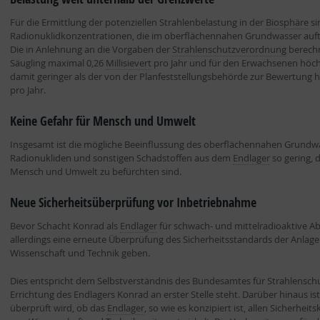
Für die Ermittlung der potenziellen Strahlenbelastung in der
Biosphäre
si
Radionuklidkonzentrationen, die im oberflächennahen Grundwasser auft
Die in Anlehnung an die Vorgaben der
Strahlenschutzverordnung
berech
Säugling maximal 0,26
Millisievert
pro Jahr und für den Erwachsenen höch
damit geringer als der von der Planfeststellungsbehörde zur Bewertung
pro Jahr.
Keine Gefahr für Mensch und Umwelt
Insgesamt ist die mögliche Beeinflussung des oberflächennahen Grundw
Radionukliden und sonstigen Schadstoffen aus dem
Endlager
so gering, 
Mensch und Umwelt zu befürchten sind.
Neue Sicherheitsüberprüfung vor Inbetriebnahme
Bevor Schacht Konrad als
Endlager
für schwach- und mittelradioaktive Ab
allerdings eine erneute Überprüfung des Sicherheitsstandards der Anlag
Wissenschaft und Technik geben.
Dies entspricht dem Selbstverständnis des Bundesamtes für Strahlenschu
Errichtung des Endlagers Konrad an erster Stelle steht. Darüber hinaus is
überprüft wird, ob das
Endlager
, so wie es konzipiert ist, allen Sicherhei