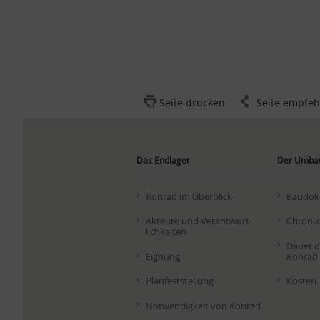
Seite drucken
Seite empfeh
Das Endlager
Der Umba
Kon­rad im Über­blick
Bau­do­k
Ak­teu­re und Ver­ant­wort­
Chro­nik
lich­kei­ten
Dau­er 
Eig­nung
Kon­rad 
Plan­fest­stel­lung
Kos­ten
Not­wen­dig­keit von Kon­rad