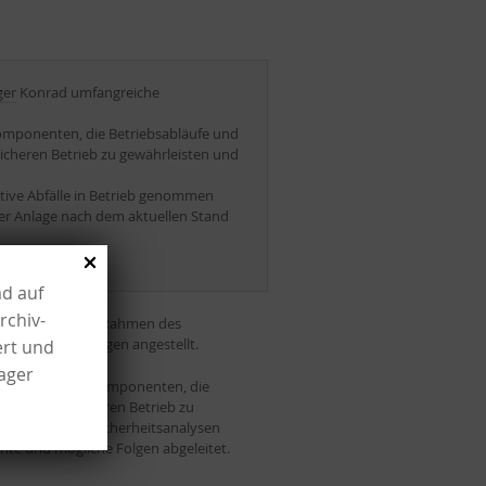
ger
Konrad umfangreiche
omponenten, die Betriebsabläufe und
sicheren Betrieb zu gewährleisten und
tive Abfälle in Betrieb genommen
der Anlage nach dem aktuellen Stand
ad auf
rchiv-
Grund wurden im Rahmen des
eitsbetrachtungen angestellt.
ert und
lager
n Systeme und Komponenten, die
lich, um den sicheren Betrieb zu
e in Langzeitsicherheitsanalysen
te und mögliche Folgen abgeleitet.