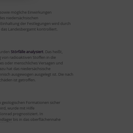
sowie mögliche Einwirkungen
 des niedersächsischen
Einhaltung der Festlegungen wird durch
das Landesbergamt kontrolliert.
wurden
Störfälle analysiert
. Das heißt,
g
von radioaktiven Stoffen in die
hes oder menschliches Versagen und
azu hat das niedersächsische
nisch ausgewogen ausgelegt ist. Die nach
häden ist getroffen.
fen geologischen Formationen sicher
ird, wurde mit Hilfe
onrad prognostiziert. In
ndlager
bis in das oberflächennahe