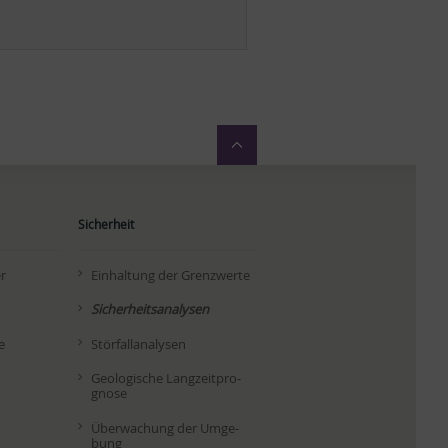
Sicherheit
er
Ein­hal­tung der Grenz­wer­te
Si­cher­heits­ana­ly­sen
e
Stör­fall­ana­ly­sen
Geo­lo­gi­sche Lang­zeit­pro­
gno­se
Über­wa­chung der Um­ge­
bung