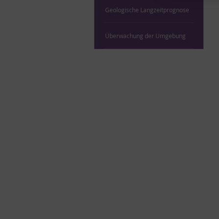
Geo­lo­gi­sche Lang­zeit­pro­gno­se
Über­wa­chung der Um­ge­bung