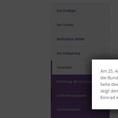
Das End­la­ger
Der Um­bau
Ra­dio­ak­ti­ve Ab­fäl­le
Die Ein­la­ge­rung
Si­cher­heit
Am 25. A
die Bund
Ein­hal­tung der Grenz­wer­te
Seite de
zeigt de
Si­cher­heits­ana­ly­sen
Konrad e
Stör­fall­ana­ly­sen