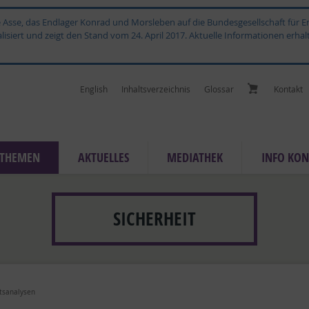
ge Asse, das Endlager Konrad und Morsleben auf die Bundesgesellschaft für
isiert und zeigt den Stand vom 24. April 2017. Aktuelle Informationen erhal
English
In­halts­ver­zeich­nis
Glossar
Kon­takt
THE­MEN
AK­TU­EL­LES
ME­DIA­THEK
IN­FO KON
SICHERHEIT
itsanalysen