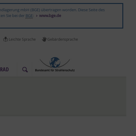
 Endlagerung mbH (BGE) übertragen worden. Diese Seite des
ten Sie bei der
BGE
:
www.bge.de
Leich­te Spra­che
Ge­bär­den­spra­che
­RAD