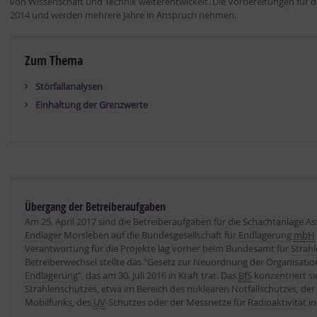
von Wissenschaft und Technik weiterentwickelt. Die Vorbereitungen für 
2014 und werden mehrere Jahre in Anspruch nehmen.
Zum Thema
Störfallanalysen
Einhaltung der Grenzwerte
Übergang der Betreiberaufgaben
Am 25. April 2017 sind die Betreiberaufgaben für die Schachtanlage As
Endlager
Morsleben auf die Bundesgesellschaft für
Endlagerung
mbH
Verantwortung für die Projekte lag vorher beim Bundesamt für
Strah
Betreiberwechsel stellte das "Gesetz zur Neuordnung der Organisatio
Endlagerung
", das am 30. Juli 2016 in Kraft trat. Das
BfS
konzentriert si
Strahlenschutzes, etwa im Bereich des nuklearen Notfallschutzes, de
Mobilfunks, des
UV
-Schutzes oder der Messnetze für
Radioaktivität
in