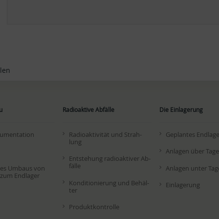
len
u
Radioaktive Abfälle
Die Einlagerung
u­men­ta­ti­on
Ra­dio­ak­ti­vi­tät und Strah­
Ge­plan­tes End­la­g
lung
An­la­gen über Ta­ge
Ent­ste­hung ra­dio­ak­ti­ver Ab­
fäl­le
des Um­baus von
An­la­gen un­ter Ta­g
zum End­la­ger
Kon­di­tio­nie­rung und Be­häl­
Ein­la­ge­rung
ter
Pro­dukt­kon­trol­le