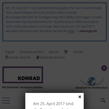
Am 25. April 2017 sind die Betreiberaufgaben für die Schachtanlage
Asse, das Endlager Konrad und Morsleben auf die
Bundesgesellschaft für Endlagerung mbH (BGE) übertragen worden.
Diese Seite des Bundesamtes für Strahlenschutz (BfS) wird daher
nicht mehr aktualisiert und zeigt den Stand vom 24. April 2017.
Aktuelle Informationen erhalten Sie bei der
BGE
:
www.bge.de
English
In­halts­ver­zeich­nis
Glossar
Kon­takt
Leich­te Spra­che
Ge­bär­den­spra­che
Am 25. April 2017 sind