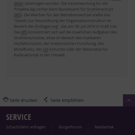
(
BGE
) übertragen worden. Die Verantwortung für die
Projekte lag vorher beim Bundesamt für
Strahlenschutz
(
BfS
). Die Weichen für den Betreiberwechsel stellte das
"Gesetz zur Neuordnung der Organisationsstruktur im
Bereich der
Endlagerung
", das am 30. Juli 2016 in Kraft trat.
Das
BfS
konzentriert sich auf die staatlichen Aufgaben des
Strahlenschutzes, etwa im Bereich des nuklearen
Notfallschutzes, der medizinischen Forschung, des
Mobilfunks, des
UV
-Schutzes oder der Messnetze für
Radioaktivität
in der Umwelt.
Seite drucken
Seite empfehlen
SERVICE
Schacht­fahrt an­fra­gen
Bür­ger­fo­rum
Me­dia­thek