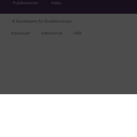
Pu­bli­ka­tio­nen
Vi­deo
© Bundesamt für Strahlenschutz
Im­pres­s­um
Da­ten­schutz
Hil­fe