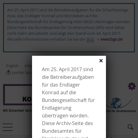
Am 25. April 2017 sind die Betreiberaufgaben für die Schachtanlage
Asse, das Endlager Konrad und Morsleben auf die
Bundesgesellschaft für Endlagerung mbH (BGE) übertragen worden.
Diese Seite des Bundesamtes für Strahlenschutz (BfS) wird daher
nicht mehr aktualisiert und zeigt den Stand vom 24. April 2017.
Aktuelle Informationen erhalten Sie bei der
BGE
:
www.bge.de
English
In­halts­ver­zeich­nis
Glossar
Kon­takt
Am 25. April 2017 sind
Leich­te Spra­che
Ge­bär­den­spra­che
die Betreiberaufgaben
für das Endlager
Konrad auf die
Bundesgesellschaft für
Endlagerung
übertragen worden.
Diese Archiv-Seite des
Bundesamtes für