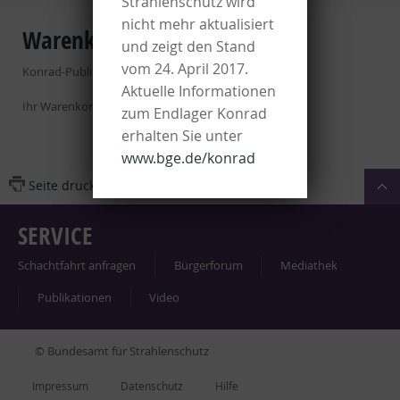
Strahlenschutz wird
nicht mehr aktualisiert
Warenkorb
und zeigt den Stand
vom 24. April 2017.
Konrad-Publikationen online bestellen
Aktuelle Informationen
Ihr Warenkorb ist leer
zum Endlager Konrad
erhalten Sie unter
www.bge.de/konrad
Seite drucken
Seite empfehlen
SERVICE
Schacht­fahrt an­fra­gen
Bür­ger­fo­rum
Me­dia­thek
Pu­bli­ka­tio­nen
Vi­deo
© Bundesamt für Strahlenschutz
Im­pres­s­um
Da­ten­schutz
Hil­fe