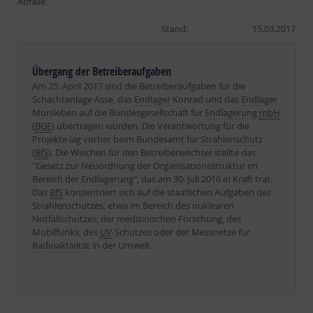
Abfälle.
Stand:
15.03.2017
Übergang der Betreiberaufgaben
Am 25. April 2017 sind die Betreiberaufgaben für die
Schachtanlage Asse, das
Endlager
Konrad und das
Endlager
Morsleben auf die Bundesgesellschaft für
Endlagerung
mbH
(
BGE
) übertragen worden. Die Verantwortung für die
Projekte lag vorher beim Bundesamt für
Strahlenschutz
(
BfS
). Die Weichen für den Betreiberwechsel stellte das
"Gesetz zur Neuordnung der Organisationsstruktur im
Bereich der
Endlagerung
", das am 30. Juli 2016 in Kraft trat.
Das
BfS
konzentriert sich auf die staatlichen Aufgaben des
Strahlenschutzes, etwa im Bereich des nuklearen
Notfallschutzes, der medizinischen Forschung, des
Mobilfunks, des
UV
-Schutzes oder der Messnetze für
Radioaktivität
in der Umwelt.