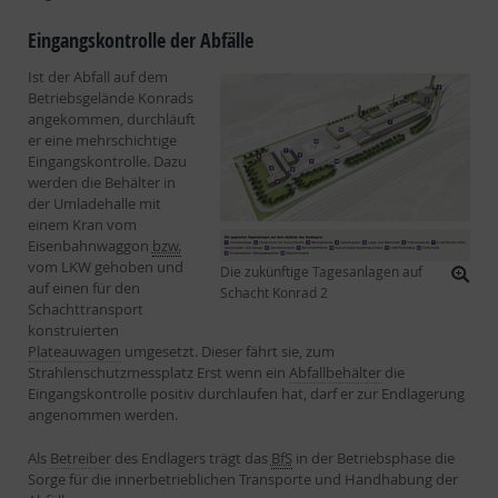
Eingangskontrolle der Abfälle
Ist der Abfall auf dem
Betriebsgelände Konrads
angekommen, durchläuft
er eine mehrschichtige
Eingangskontrolle. Dazu
werden die Behälter in
der Umladehalle mit
einem Kran vom
Eisenbahnwaggon
bzw.
vom LKW gehoben und
Die zukünftige Tagesanlagen auf
auf einen für den
Schacht Konrad 2
Schachttransport
konstruierten
Plateauwagen
umgesetzt. Dieser fährt sie, zum
Strahlenschutzmessplatz Erst wenn ein
Abfallbehälter
die
Eingangskontrolle positiv durchlaufen hat, darf er zur Endlagerung
angenommen werden.
Als
Betreiber
des Endlagers trägt das
BfS
in der Betriebsphase die
Sorge für die innerbetrieblichen Transporte und Handhabung der