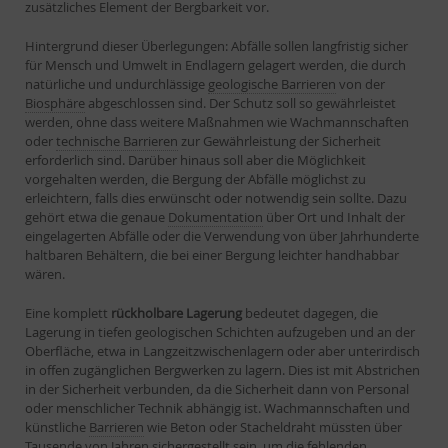
zusätzliches Element der Bergbarkeit vor.
Hintergrund dieser Überlegungen: Abfälle sollen langfristig sicher
für Mensch und Umwelt in Endlagern gelagert werden, die durch
natürliche und undurchlässige
geologische Barrieren
von der
Biosphäre
abgeschlossen sind. Der Schutz soll so gewährleistet
werden, ohne dass weitere Maßnahmen wie Wachmannschaften
oder
technische Barrieren
zur Gewährleistung der Sicherheit
erforderlich sind. Darüber hinaus soll aber die Möglichkeit
vorgehalten werden, die Bergung der Abfälle möglichst zu
erleichtern, falls dies erwünscht oder notwendig sein sollte. Dazu
gehört etwa die genaue
Dokumentation
über Ort und Inhalt der
eingelagerten Abfälle oder die Verwendung von über Jahrhunderte
haltbaren Behältern, die bei einer Bergung leichter handhabbar
wären.
Eine komplett
rückholbare Lagerung
bedeutet dagegen, die
Lagerung in tiefen geologischen Schichten aufzugeben und an der
Oberfläche, etwa in Langzeitzwischenlagern oder aber unterirdisch
in offen zugänglichen Bergwerken zu lagern. Dies ist mit Abstrichen
in der Sicherheit verbunden, da die Sicherheit dann von Personal
oder menschlicher Technik abhängig ist. Wachmannschaften und
künstliche
Barrieren
wie Beton oder Stacheldraht müssten über
Tausende von Jahren sichergestellt sein, um die fehlenden