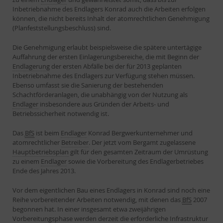
Inbetriebnahme des Endlagers Konrad auch die Arbeiten erfolgen
können, die nicht bereits Inhalt der atomrechtlichen Genehmigung
(Planfeststellungsbeschluss) sind.
Die Genehmigung erlaubt beispielsweise die spätere untertägige
Auffahrung der ersten Einlagerungsbereiche, die mit Beginn der
Endlagerung
der ersten Abfälle bei der für 2013 geplanten
Inbetriebnahme des Endlagers zur Verfügung stehen müssen.
Ebenso umfasst sie die Sanierung der bestehenden
Schachtförderanlagen, die unabhängig von der Nutzung als
Endlager
insbesondere aus Gründen der Arbeits- und
Betriebssicherheit notwendig ist.
Das
BfS
ist beim
Endlager
Konrad Bergwerkunternehmer und
atomrechtlicher
Betreiber
. Der jetzt vom Bergamt zugelassene
Hauptbetriebsplan
gilt für den gesamten Zeitraum der Umrüstung
zu einem
Endlager
sowie die Vorbereitung des Endlagerbetriebes
Ende des Jahres 2013.
Vor dem eigentlichen Bau eines Endlagers in Konrad sind noch eine
Reihe vorbereitender Arbeiten notwendig, mit denen das
BfS
2007
begonnen hat. In einer insgesamt etwa zweijährigen
Vorbereitungsphase werden derzeit die erforderliche Infrastruktur