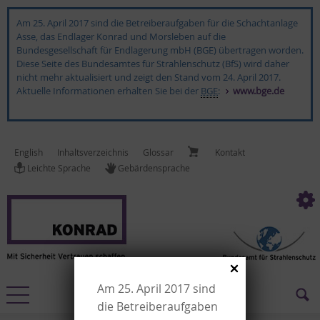
Am 25. April 2017 sind die Betreiberaufgaben für die Schachtanlage
Asse, das Endlager Konrad und Morsleben auf die
Bundesgesellschaft für Endlagerung mbH (BGE) übertragen worden.
Diese Seite des Bundesamtes für Strahlenschutz (BfS) wird daher
nicht mehr aktualisiert und zeigt den Stand vom 24. April 2017.
Aktuelle Informationen erhalten Sie bei der
BGE
:
www.bge.de
English
In­halts­ver­zeich­nis
Glossar
Kon­takt
Leich­te Spra­che
Ge­bär­den­spra­che
Am 25. April 2017 sind
die Betreiberaufgaben