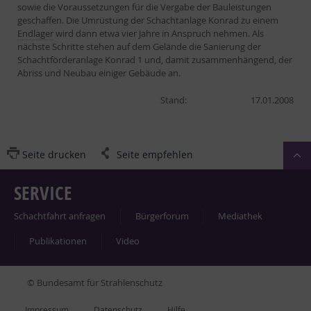
sowie die Voraussetzungen für die Vergabe der Bauleistungen
geschaffen. Die Umrüstung der Schachtanlage Konrad zu einem
Endlager
wird dann etwa vier Jahre in Anspruch nehmen. Als
nächste Schritte stehen auf dem Gelände die Sanierung der
Schachtförderanlage Konrad 1 und, damit zusammenhängend, der
Abriss und Neubau einiger Gebäude an.
Stand:
17.01.2008
Seite drucken
Seite empfehlen
SERVICE
Schacht­fahrt an­fra­gen
Bür­ger­fo­rum
Me­dia­thek
Pu­bli­ka­tio­nen
Vi­deo
© Bundesamt für Strahlenschutz
Im­pres­s­um
Da­ten­schutz
Hil­fe