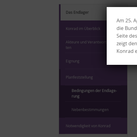
Das End­la­ger
Am 25. A
die Bund
Kon­rad im Über­blick
Seite de
Ak­teu­re und Ver­ant­wort­lich­kei­
zeigt de
ten
Konrad e
Eig­nung
Plan­fest­stel­lung
Be­din­gun­gen der End­la­ge­
rung
Ne­ben­be­stim­mun­gen
Not­wen­dig­keit von Kon­rad