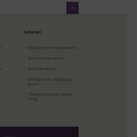
Sicherheit
er
Ein­hal­tung der Grenz­wer­te
Si­cher­heits­ana­ly­sen
e
Stör­fall­ana­ly­sen
Geo­lo­gi­sche Lang­zeit­pro­
gno­se
Über­wa­chung der Um­ge­
bung