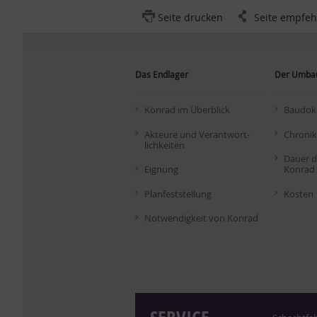
Seite drucken
Seite empfeh
Das Endlager
Der Umba
Kon­rad im Über­blick
Bau­do­k
Ak­teu­re und Ver­ant­wort­
Chro­nik
lich­kei­ten
Dau­er 
Eig­nung
Kon­rad 
Plan­fest­stel­lung
Kos­ten
Not­wen­dig­keit von Kon­rad