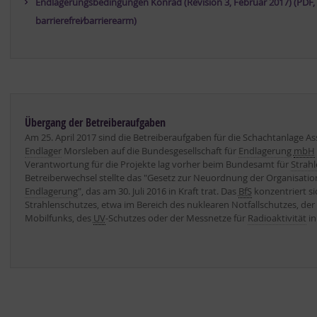
Endlagerungsbedingungen Konrad (Revision 3, Februar 2017) (PDF, 6
barrierefrei⁄barrierearm)
Übergang der Betreiberaufgaben
Am 25. April 2017 sind die Betreiberaufgaben für die Schachtanlage As
Endlager
Morsleben auf die Bundesgesellschaft für
Endlagerung
mbH
Verantwortung für die Projekte lag vorher beim Bundesamt für
Strah
Betreiberwechsel stellte das "Gesetz zur Neuordnung der Organisatio
Endlagerung
", das am 30. Juli 2016 in Kraft trat. Das
BfS
konzentriert si
Strahlenschutzes, etwa im Bereich des nuklearen Notfallschutzes, de
Mobilfunks, des
UV
-Schutzes oder der Messnetze für
Radioaktivität
in