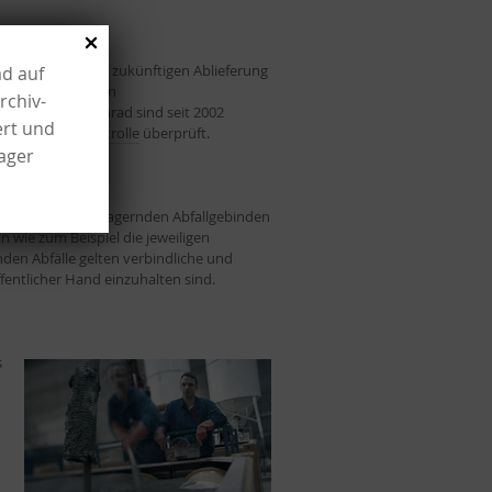
gen, die bei der zukünftigen Ablieferung
ad auf
gen wurden in den
rchiv-
ür Schacht Konrad sind seit 2002
ert und
 der
Produktkontrolle
überprüft.
lager
erung von endzulagernden Abfallgebinden
n wie zum Beispiel die jeweiligen
nden Abfälle gelten verbindliche und
ffentlicher Hand einzuhalten sind.
s