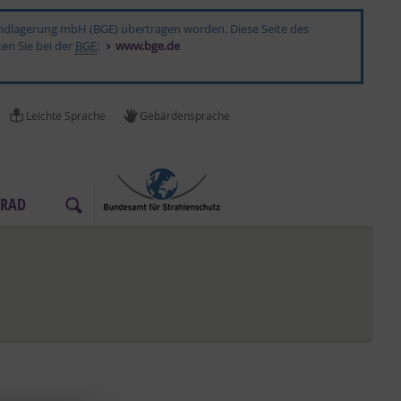
 Endlagerung mbH (BGE) übertragen worden. Diese Seite des
ten Sie bei der
BGE
:
www.bge.de
Leich­te Spra­che
Ge­bär­den­spra­che
­RAD