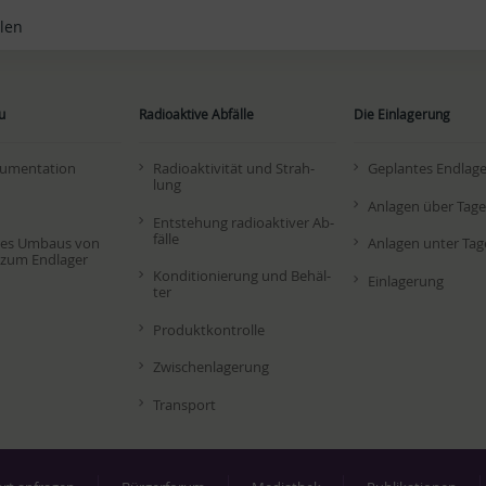
len
u
Radioaktive Abfälle
Die Einlagerung
u­men­ta­ti­on
Ra­dio­ak­ti­vi­tät und Strah­
Ge­plan­tes End­la­g
lung
An­la­gen über Ta­ge
Ent­ste­hung ra­dio­ak­ti­ver Ab­
fäl­le
des Um­baus von
An­la­gen un­ter Ta­g
zum End­la­ger
Kon­di­tio­nie­rung und Be­häl­
Ein­la­ge­rung
ter
Pro­dukt­kon­trol­le
Zwi­schen­la­ge­rung
Trans­port