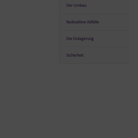
Der Um­bau
Ra­dio­ak­ti­ve Ab­fäl­le
Die Ein­la­ge­rung
Si­cher­heit