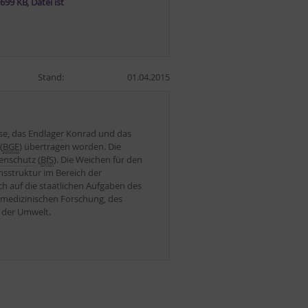
99 KB, Datei ist
Stand:
01.04.2015
se, das
Endlager
Konrad und das
(
BGE
) übertragen worden. Die
lenschutz
(
BfS
). Die Weichen für den
nsstruktur im Bereich der
ch auf die staatlichen Aufgaben des
r medizinischen Forschung, des
 der Umwelt.