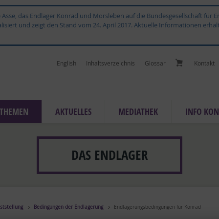
ge Asse, das Endlager Konrad und Morsleben auf die Bundesgesellschaft für
isiert und zeigt den Stand vom 24. April 2017. Aktuelle Informationen erhal
English
In­halts­ver­zeich­nis
Glossar
Kon­takt
THE­MEN
AK­TU­EL­LES
ME­DIA­THEK
IN­FO KON
DAS ENDLAGER
ststellung
Bedingungen der Endlagerung
Endlagerungsbedingungen für Konrad