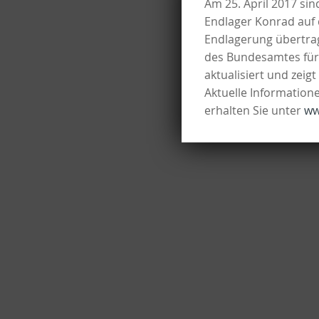
Am 25. April 2017 sin
Endlager Konrad auf 
Endlagerung übertrag
des Bundesamtes für 
aktualisiert und zeig
Aktuelle Informatio
erhalten Sie unter
ww