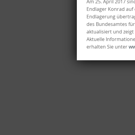
Am 25. April 2017 sin
Endlager Konrad auf 
Endlagerung übertrag
des Bundesamtes für 
aktualisiert und zeig
Aktuelle Informatio
erhalten Sie unter
ww