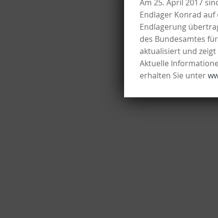
Am 25. April 2017 sin
Endlager Konrad auf 
Endlagerung übertrag
des Bundesamtes für 
aktualisiert und zeig
Aktuelle Informatio
erhalten Sie unter
ww