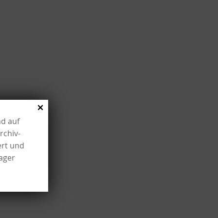
ad auf
rchiv-
ert und
lager