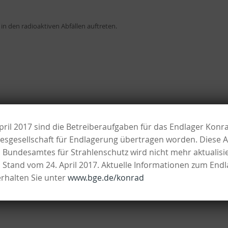
 in den radioaktiven Abfällen auftreten.
pril 2017 sind die Betreiberaufgaben für das Endlager Konr
esgesellschaft für Endlagerung übertragen worden. Diese A
s Bundesamtes für Strahlenschutz wird nicht mehr aktualisi
n Stand vom 24. April 2017. Aktuelle Informationen zum End
rhalten Sie unter
www.bge.de/konrad