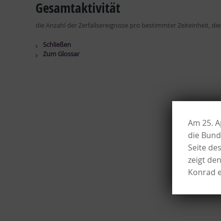
Gesamtaktivität
die Anzahl der Zerfallsereignisse pro bestimmter Zeiteinheit, die
Schließen
Zum Glossar
Am 25. A
die Bund
Seite de
zeigt de
Konrad e