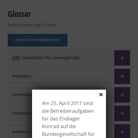
Glossar
Deutschsprachiges Glossar
ZURÜCK ZUR ÜBERSICHT
IARC
classification for carcinogenicity
Immission
Immobilisation
Am 25. April 2017 sind
die Betreiberaufgaben
Immobilisation material
für das Endlager
Konrad auf die
Incidence rate
Bundesgesellschaft für