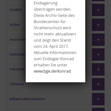
Endlagerung
übertragen worden.
Incident
Diese Archiv-Seite des
Bundesamtes für
Incline
Strahlenschutz wird
nicht mehr aktualisiert
Incorporation
und zeigt den Stand
vom 24. April 2017.
Aktuelle Informationen
Individual dose
zum Endlager Konrad
erhalten Sie unter
Induction
www.bge.de/konrad
Influence
influent saline solutions