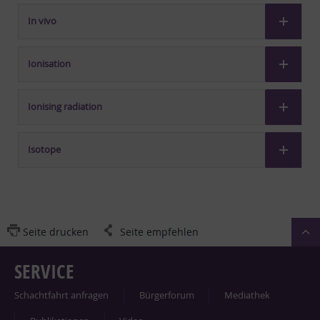
In vivo
Ionisation
Ionising radiation
Isotope
Seite drucken
Seite empfehlen
SERVICE
Schacht­fahrt an­fra­gen
Bür­ger­fo­rum
Me­dia­thek